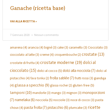
Ganache (ricetta base)
VAI ALLA RICETTA »
7 Gennaio 2020
Nessun commento
amarena
(4)
arancia
(4)
bigné
(3)
cake
(3)
caramello
(3)
Cioccolato
(3)
crostate
(13)
creme
(4)
cioccolato al latte
(3)
croquembouche
(2)
crostate moderne
(19)
dolci al
crostate di frutta
(4)
cioccolato
(15)
dolci alla nocciola
(7)
dolci al cocco
(5)
dolci al
frolla sablée
(7)
pistacchio
(4)
gianduja
frutti rossi
(3)
fava tonka
(2)
glassa a specchio
(9)
(4)
gluten free
(5)
glassa rocher
(2)
lamponi
(10)
monoporzioni
mandorle
(3)
mango
(3)
mignon
(3)
(7)
namelaka
(6)
nocciola
(5)
pasta
nocciole
(3)
noce di cocco
(3)
ricette
pasta frolla
(7)
pistacchio
(6)
choux
(4)
plumcake
(3)