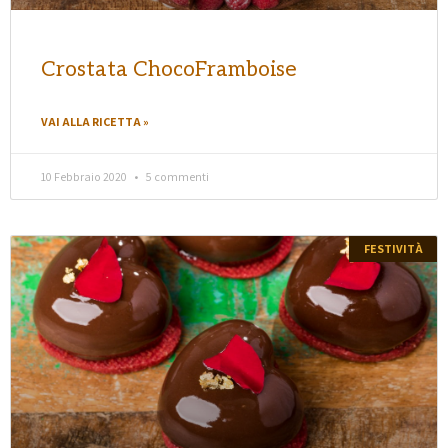
Crostata ChocoFramboise
VAI ALLA RICETTA »
10 Febbraio 2020
5 commenti
FESTIVITÀ