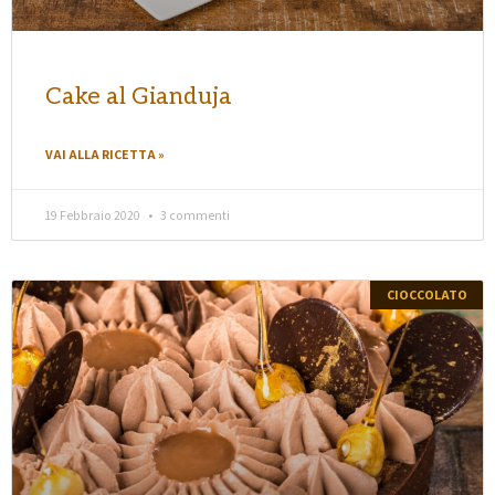
Cake al Gianduja
VAI ALLA RICETTA »
19 Febbraio 2020
3 commenti
CIOCCOLATO