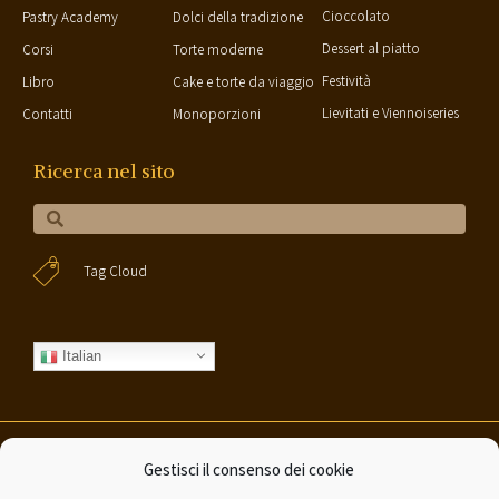
Cioccolato
Pastry Academy
Dolci della tradizione
Dessert al piatto
Corsi
Torte moderne
Festività
Libro
Cake e torte da viaggio
Lievitati e Viennoiseries
Contatti
Monoporzioni
Ricerca nel sito
Tag Cloud
Italian
Gestisci il consenso dei cookie
©Valerio Barralis 2020 – All rights reserved | P.IVA 03776250122
|
Privacy
policy
|
Cookie Policy
|
Credits