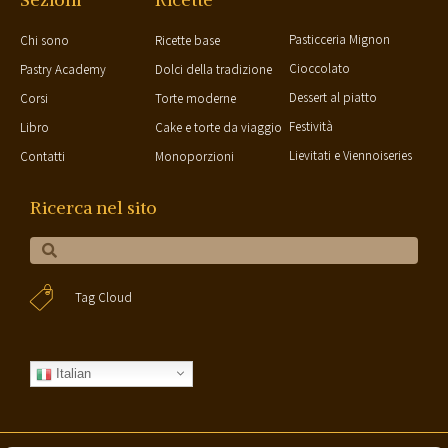
Pasticceria Mignon
Chi sono
Ricette base
Cioccolato
Pastry Academy
Dolci della tradizione
Dessert al piatto
Corsi
Torte moderne
Festività
Libro
Cake e torte da viaggio
Lievitati e Viennoiseries
Contatti
Monoporzioni
Ricerca nel sito
Tag Cloud
Italian