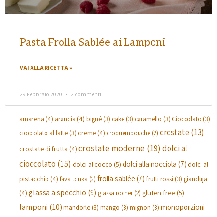
Pasta Frolla Sablée ai Lamponi
VAI ALLA RICETTA »
29 Febbraio 2020
2 commenti
amarena
(4)
arancia
(4)
bigné
(3)
cake
(3)
caramello
(3)
Cioccolato
(3)
crostate
(13)
creme
(4)
cioccolato al latte
(3)
croquembouche
(2)
crostate moderne
(19)
dolci al
crostate di frutta
(4)
cioccolato
(15)
dolci alla nocciola
(7)
dolci al cocco
(5)
dolci al
frolla sablée
(7)
pistacchio
(4)
gianduja
frutti rossi
(3)
fava tonka
(2)
glassa a specchio
(9)
(4)
gluten free
(5)
glassa rocher
(2)
lamponi
(10)
monoporzioni
mandorle
(3)
mango
(3)
mignon
(3)