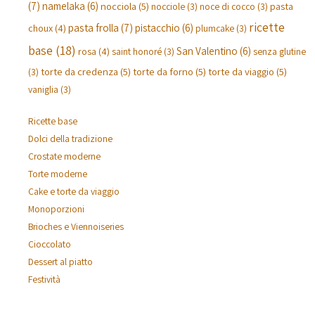
(7)
namelaka
(6)
nocciola
(5)
pasta
nocciole
(3)
noce di cocco
(3)
ricette
pasta frolla
(7)
pistacchio
(6)
choux
(4)
plumcake
(3)
base
(18)
San Valentino
(6)
rosa
(4)
saint honoré
(3)
senza glutine
torte da credenza
(5)
torte da forno
(5)
torte da viaggio
(5)
(3)
vaniglia
(3)
Ricette base
Dolci della tradizione
Crostate moderne
Torte moderne
Cake e torte da viaggio
Monoporzioni
Brioches e Viennoiseries
Cioccolato
Dessert al piatto
Festività