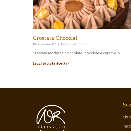
Crostata Chocolat
18 Febbraio 2020
Nessun commento
Crostata moderna cioccolato, nocciole e caramello.
Leggi tutta la ricetta »
Sez
Chi 
Past