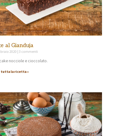
e al Gianduja
bbraio 2020
3 commenti
ake nocciole e cioccolato.
 tutta la ricetta »