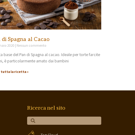
 di Spagna al Cacao
naio 2020
Nessun commento
ta base del Pan di Spagna al cacao. Ideale per torte farcite
ni, è particolarmente amato dai bambini
 tutta la ricetta »
Ricerca nel sito
Tag Cloud