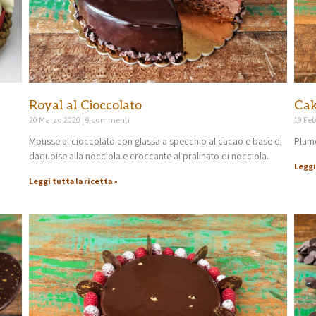
Royal al Cioccolato
Cak
20 Marzo 2020
9 commenti
19 Fe
Mousse al cioccolato con glassa a specchio al cacao e base di
Plumc
daquoise alla nocciola e croccante al pralinato di nocciola.
Leggi
Leggi tutta la ricetta »