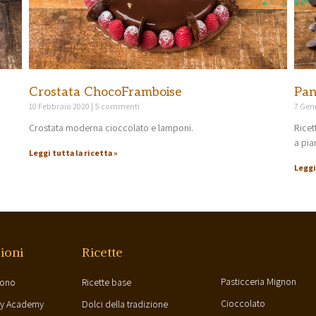
Crostata ChocoFramboise
Pan
10 Febbraio 2020
5 commenti
7 Gen
Crostata moderna cioccolato e lamponi.
Ricet
a pia
Leggi tutta la ricetta »
Leggi
ioni
Ricette
Pasticceria Mignon
sono
Ricette base
Cioccolato
ry Academy
Dolci della tradizione