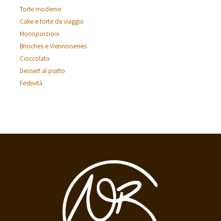
Torte moderne
Cake e torte da viaggio
Monoporzioni
Brioches e Viennoiseries
Cioccolato
Dessert al piatto
Festività