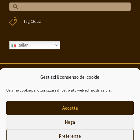
Tag Cloud
Italian
Gestisci il consenso dei cookie
©Valerio Barralis 2020 – All rights reserved | P.IVA 03776250122
|
Privacy
policy
|
Cookie Policy
|
Credits
Usiamo cookie per ottimizzare il nostro sito web ed i nostri servizi.
Made with
by
Simona Cassisa
Accetta
Nega
Preferenze