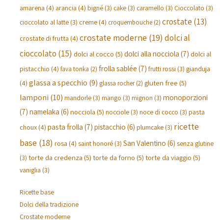
amarena
(4)
arancia
(4)
bigné
(3)
cake
(3)
caramello
(3)
Cioccolato
(3)
crostate
(13)
creme
(4)
cioccolato al latte
(3)
croquembouche
(2)
crostate moderne
(19)
dolci al
crostate di frutta
(4)
cioccolato
(15)
dolci alla nocciola
(7)
dolci al cocco
(5)
dolci al
frolla sablée
(7)
pistacchio
(4)
gianduja
frutti rossi
(3)
fava tonka
(2)
glassa a specchio
(9)
(4)
gluten free
(5)
glassa rocher
(2)
lamponi
(10)
monoporzioni
mandorle
(3)
mango
(3)
mignon
(3)
(7)
namelaka
(6)
nocciola
(5)
pasta
nocciole
(3)
noce di cocco
(3)
ricette
pasta frolla
(7)
pistacchio
(6)
choux
(4)
plumcake
(3)
base
(18)
San Valentino
(6)
rosa
(4)
saint honoré
(3)
senza glutine
torte da credenza
(5)
torte da forno
(5)
torte da viaggio
(5)
(3)
vaniglia
(3)
Ricette base
Dolci della tradizione
Crostate moderne