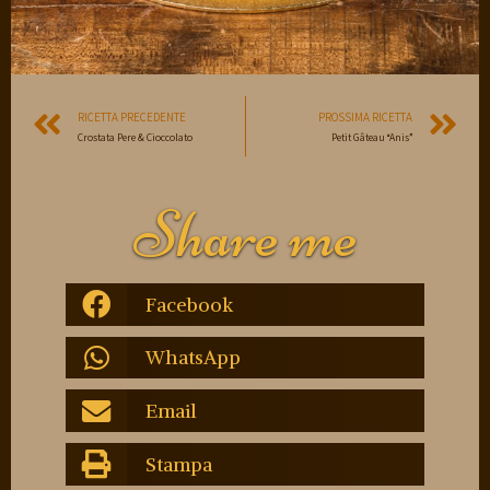
RICETTA PRECEDENTE
PROSSIMA RICETTA
Crostata Pere & Cioccolato
Petit Gâteau “Anis”
Share me
Facebook
WhatsApp
Email
Stampa