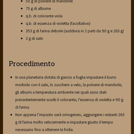
50 g di polvere di mandorle
75 g di albume
q.b. di colorante viola
q.b. di essenza di violetta (facoltativo)
353 g di farina debole (suddivisi in 2 parti da 90 g e 263 g)
2 g di sale
Procedimento
In una planetaria dotata di gancio a foglia impastare il burro
morbido con il sale, lo zucchero a velo, la polvere di mandorle,
gli albumi a temperatura ambiente nei quali sono stati
precedentemente sciolti il colorante, l’essenza di violetta e 90 g
di farina.
Non appena l’impasto sarà omogeneo, aggiungere i restanti 263
g di farina molto velocemente e impastare giusto il tempo
necessario fino a ottenere la frolla.