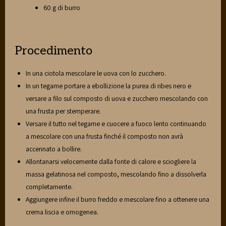
60 g di burro
Procedimento
In una ciotola mescolare le uova con lo zucchero.
In un tegame portare a ebollizione la purea di ribes nero e
versare a filo sul composto di uova e zucchero mescolando con
una frusta per stemperare.
Versare il tutto nel tegame e cuocere a fuoco lento continuando
a mescolare con una frusta finché il composto non avrà
accennato a bollire.
Allontanarsi velocemente dalla fonte di calore e sciogliere la
massa gelatinosa nel composto, mescolando fino a dissolverla
completamente.
Aggiungere infine il burro freddo e mescolare fino a ottenere una
crema liscia e omogenea.