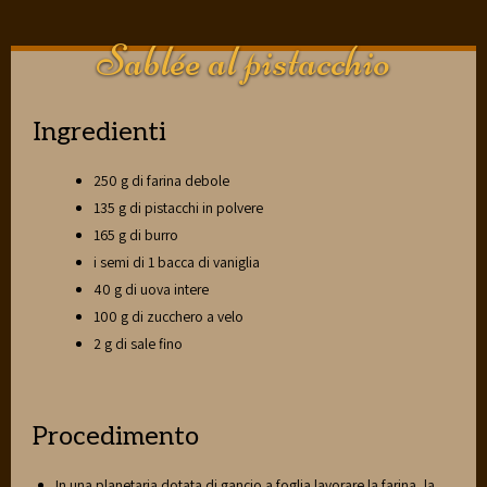
Sablée al pistacchio
Ingredienti
250 g di farina debole
135 g di pistacchi in polvere
165 g di burro
i semi di 1 bacca di vaniglia
40 g di uova intere
100 g di zucchero a velo
2 g di sale fino
Procedimento
In una planetaria dotata di gancio a foglia lavorare la farina, la