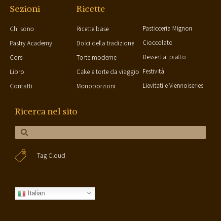
Sezioni
Ricette
Pasticceria Mignon
Chi sono
Ricette base
Cioccolato
Pastry Academy
Dolci della tradizione
Dessert al piatto
Corsi
Torte moderne
Festività
Libro
Cake e torte da viaggio
Lievitati e Viennoiseries
Contatti
Monoporzioni
Ricerca nel sito
Tag Cloud
Italian