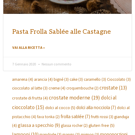
Pasta Frolla Sablée alle Castagne
VAI ALLA RICETTA »
7 Gennaio 2020
Nessun commento
amarena
(4)
arancia
(4)
bigné
(3)
cake
(3)
caramello
(3)
Cioccolato
(3)
crostate
(13)
creme
(4)
cioccolato al latte
(3)
croquembouche
(2)
crostate moderne
(19)
dolci al
crostate di frutta
(4)
cioccolato
(15)
dolci alla nocciola
(7)
dolci al cocco
(5)
dolci al
frolla sablée
(7)
pistacchio
(4)
gianduja
frutti rossi
(3)
fava tonka
(2)
glassa a specchio
(9)
(4)
gluten free
(5)
glassa rocher
(2)
lamponi
(10)
monoporzioni
mandorle
(3)
mango
(3)
mignon
(3)