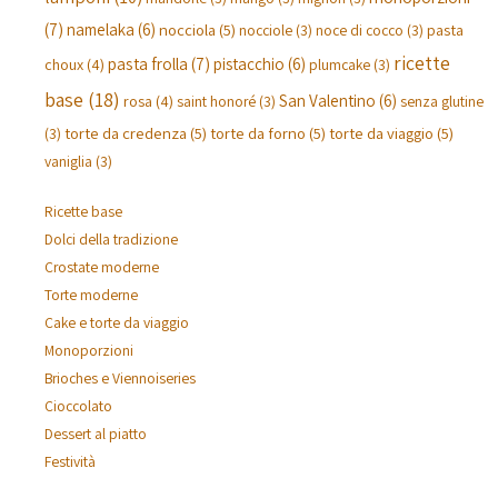
(7)
namelaka
(6)
nocciola
(5)
pasta
nocciole
(3)
noce di cocco
(3)
ricette
pasta frolla
(7)
pistacchio
(6)
choux
(4)
plumcake
(3)
base
(18)
San Valentino
(6)
rosa
(4)
saint honoré
(3)
senza glutine
torte da credenza
(5)
torte da forno
(5)
torte da viaggio
(5)
(3)
vaniglia
(3)
Ricette base
Dolci della tradizione
Crostate moderne
Torte moderne
Cake e torte da viaggio
Monoporzioni
Brioches e Viennoiseries
Cioccolato
Dessert al piatto
Festività