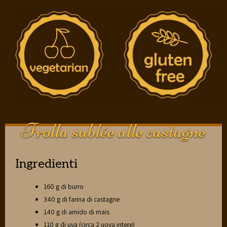
Frolla sablée alle castagne
Ingredienti
160 g di burro
340 g di farina di castagne
140 g di amido di mais
110 g di uva (circa 2 uova intere)