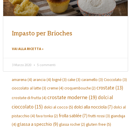
Impasto per Brioches
VAI ALLA RICETTA »
3 Marzo 2020
5 commenti
amarena
(4)
arancia
(4)
bigné
(3)
cake
(3)
caramello
(3)
Cioccolato
(3)
crostate
(13)
creme
(4)
cioccolato al latte
(3)
croquembouche
(2)
crostate moderne
(19)
dolci al
crostate di frutta
(4)
cioccolato
(15)
dolci alla nocciola
(7)
dolci al cocco
(5)
dolci al
frolla sablée
(7)
pistacchio
(4)
gianduja
frutti rossi
(3)
fava tonka
(2)
glassa a specchio
(9)
(4)
gluten free
(5)
glassa rocher
(2)