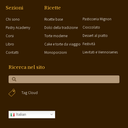
Sezioni
Ricette
Pasticceria Mignon
Chi sono
Ricette base
Cioccolato
Pastry Academy
Dolci della tradizione
Dessert al piatto
Corsi
Torte moderne
Festività
Libro
Cake e torte da viaggio
Lievitati e Viennoiseries
Contatti
Monoporzioni
Ricerca nel sito
Tag Cloud
Italian