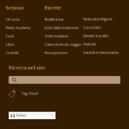
Sezioni
Ricette
Pasticceria Mignon
Chi sono
Ricette base
Cioccolato
Pastry Academy
Dolci della tradizione
Dessert al piatto
Corsi
Torte moderne
Festività
Libro
Cake e torte da viaggio
Lievitati e Viennoiseries
Contatti
Monoporzioni
Ricerca nel sito
Tag Cloud
Italian