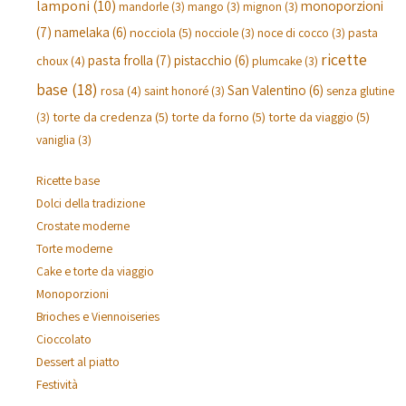
lamponi
(10)
monoporzioni
mandorle
(3)
mango
(3)
mignon
(3)
(7)
namelaka
(6)
nocciola
(5)
pasta
nocciole
(3)
noce di cocco
(3)
ricette
pasta frolla
(7)
pistacchio
(6)
choux
(4)
plumcake
(3)
base
(18)
San Valentino
(6)
rosa
(4)
saint honoré
(3)
senza glutine
torte da credenza
(5)
torte da forno
(5)
torte da viaggio
(5)
(3)
vaniglia
(3)
Ricette base
Dolci della tradizione
Crostate moderne
Torte moderne
Cake e torte da viaggio
Monoporzioni
Brioches e Viennoiseries
Cioccolato
Dessert al piatto
Festività