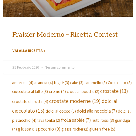
Fraisier Moderno – Ricetta Contest
VAI ALLA RICETTA »
25 Febbraio 2020
Nessun commento
amarena
(4)
arancia
(4)
bigné
(3)
cake
(3)
caramello
(3)
Cioccolato
(3)
crostate
(13)
creme
(4)
cioccolato al latte
(3)
croquembouche
(2)
crostate moderne
(19)
dolci al
crostate di frutta
(4)
cioccolato
(15)
dolci alla nocciola
(7)
dolci al cocco
(5)
dolci al
frolla sablée
(7)
pistacchio
(4)
gianduja
frutti rossi
(3)
fava tonka
(2)
glassa a specchio
(9)
(4)
gluten free
(5)
glassa rocher
(2)