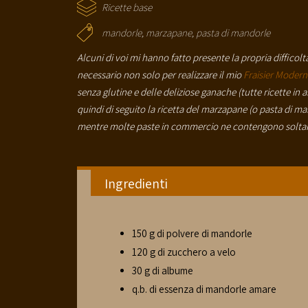
Ricette base
mandorle
,
marzapane
,
pasta di mandorle
Alcuni di voi mi hanno fatto presente la propria difficol
necessario non solo per realizzare il mio
Fraisier Moder
senza glutine e delle deliziose ganache (tutte ricette in 
quindi di seguito la ricetta del marzapane (o pasta di
mentre molte paste in commercio ne contengono soltan
Ingredienti
150 g di polvere di mandorle
120 g di zucchero a velo
30 g di albume
q.b. di essenza di mandorle amare