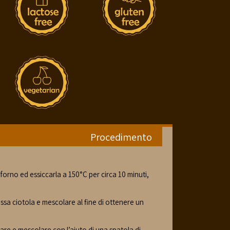
Procedimento
 forno ed essiccarla a 150°C per circa 10 minuti,
ssa ciotola e mescolare al fine di ottenere un
re e mescolare con l’aiuto di una spatola di