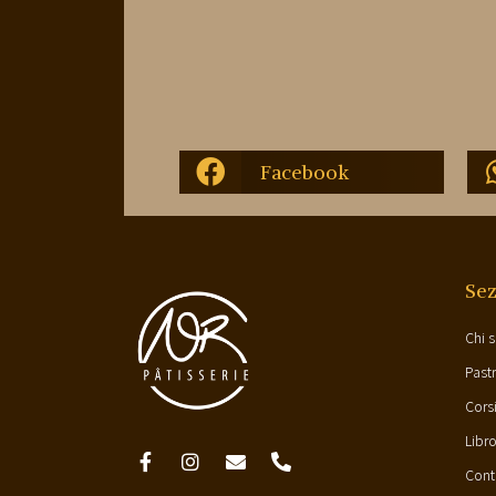
Facebook
Sez
Chi 
Past
Cors
Libr
Conta