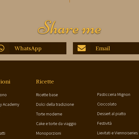
Share me
WhatsApp
Email
ioni
Ricette
Pasticceria Mignon
sono
Ricette base
Cioccolato
ry Academy
Dolci della tradizione
Dessert al piatto
i
Torte moderne
Festività
o
Cake e torte da viaggio
Lievitati e Viennoiseries
tti
Monoporzioni