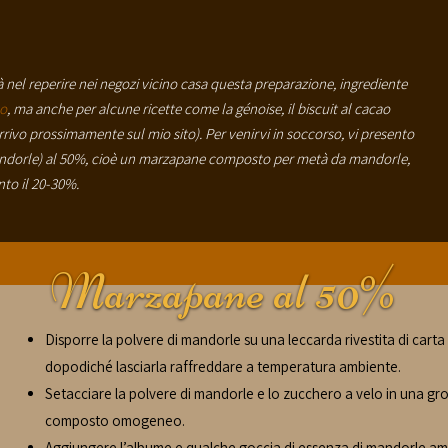
tà nel reperire nei negozi vicino casa questa preparazione, ingrediente
no
, ma anche per alcune ricette come la génoise, il biscuit al cacao
arrivo prossimamente sul mio sito). Per venirvi in soccorso, vi presento
 mandorle) al 50%, cioè un marzapane composto per metà da mandorle,
to il 20-30%.
Marzapane al 50%
Disporre la polvere di mandorle su una leccarda rivestita di carta
dopodiché lasciarla raffreddare a temperatura ambiente.
Setacciare la polvere di mandorle e lo zucchero a velo in una gro
composto omogeneo.
Aggiungere l’albume e qualche goccia di essenza di mandorle ama