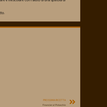
tto.
PROSSIMA RICETTA
Financier al Pistacchio