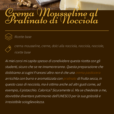
Crema Mousseline al
Pralinato di Nocciola
Ricette base
crema mousseline
,
creme
,
dolci alla nocciola
,
nocciola
,
nocciole
,
ricette base
Ai miei corsi mi capita spesso di condividere questa ricetta con gli
studenti, sicuro che se ne innamoreranno. Questa preparazione che
dobbiamo ai cugini Francesi altro non è che una
crema pasticcera
arricchita con burro e aromatizzata con
pralinato
di frutta secca, in
questo caso di nocciola, ma è ottima anche ad altri gusti come, ad
esempio, il pistacchio. Calorica? Sicuramente sì. Ma se chiedeste a me,
dovrebbe diventare patrimonio dell’UNESCO per la sua golosità e
irresistibile scioglievolezza.