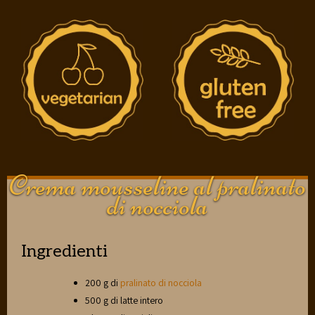
Crema mousseline al pralinato
di nocciola
Ingredienti
200 g di
pralinato di nocciola
500 g di latte intero