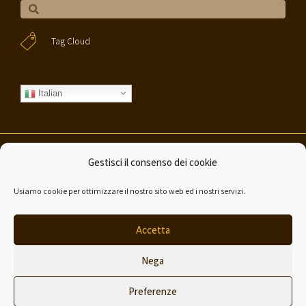
Tag Cloud
Italian
Gestisci il consenso dei cookie
©Valerio Barralis 2020 – All rights reserved | P.IVA 03776250122
|
Privacy
policy
|
Cookie Policy
|
Credits
Usiamo cookie per ottimizzare il nostro sito web ed i nostri servizi.
Made with
by
Simona Cassisa
Accetta
Nega
Preferenze