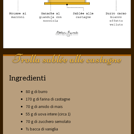
Frolla sablée alle castagne
Ingredienti
80 g di burro
170 g di farina di castagne
70 g di amido di mais
55 g di uova intere (circa 1)
70 g di zucchero semolato
½ bacca di vaniglia