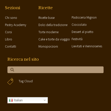
Sezioni
Ricette
Pasticceria Mignon
Chi sono
Ricette base
Cioccolato
Pastry Academy
Dolci della tradizione
Dessert al piatto
Corsi
Torte moderne
Festività
Libro
Cake e torte da viaggio
Lievitati e Viennoiseries
Contatti
Monoporzioni
Ricerca nel sito
Tag Cloud
Italian