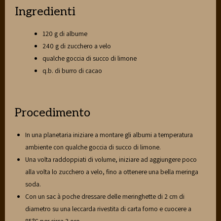
Ingredienti
120 g di albume
240 g di zucchero a velo
qualche goccia di succo di limone
q.b. di burro di cacao
Procedimento
In una planetaria iniziare a montare gli albumi a temperatura
ambiente con qualche goccia di succo di limone.
Una volta raddoppiati di volume, iniziare ad aggiungere poco
alla volta lo zucchero a velo, fino a ottenere una bella meringa
soda.
Con un sac à poche dressare delle meringhette di 2 cm di
diametro su una leccarda rivestita di carta forno e cuocere a
85°C per circa 3 ore.