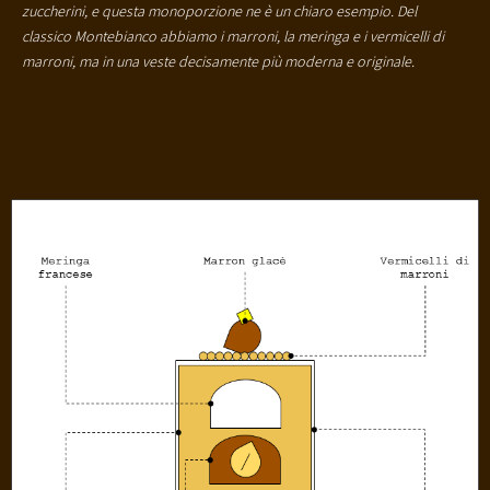
zuccherini, e questa monoporzione ne è un chiaro esempio. Del
classico Montebianco abbiamo i marroni, la meringa e i vermicelli di
marroni, ma in una veste decisamente più moderna e originale.