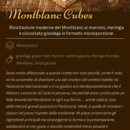
Montblanc Cubes
Rivisitazione moderna del Montblanc ai marroni, meringa
e cioccolato gianduja in formato monoporzione.
Monoporzioni
gianduja
,
gluten free
,
marroni
,
marrons glacés
,
meringa francese
,
Montblanc
,
senza glutine
Sono molto affezionato a questa ricetta non solo perché, come è noto,
mi ha consentito di diventare uno dei vincitori del contest indetto da
Pasticceria Internazionale e il cui giudice era nientepopodimeno che il
Maestro Leonardo di Carlo in persona, ma perché ancor prima sono un
folle amante del Montblanc in ogni sua forma… anche cubica! Una
delle mie più grandi passioni in Pasticceria, infatti, è quella di rivisitare i
classici nel pieno rispetto della tradizione. Mi piace conservarne gli
ingredienti principali ma stravolgerne la forma e la presentazione,
adattandoli al mio gusto e talvolta rendendoli meno pesanti e