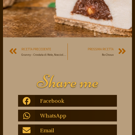
RICETTA PRECEDENTE
PROSSIMA RICETTA
Granny – Crostata di Mele, Nocciole e Arancia
Ro-Choux
Share me
Facebook
WhatsApp
Email